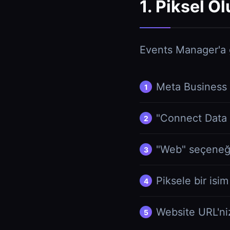
1. Piksel O
Events Manager'a g
Meta Business
"Connect Data 
"Web" seçeneği
Piksele bir isim
Website URL'niz