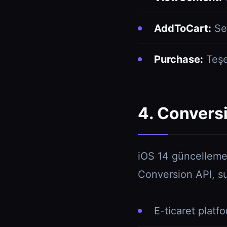
AddToCart:
Se
Purchase:
Teşe
4. Convers
iOS 14 güncellemele
Conversion API, su
E-ticaret platf