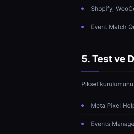
Shopify, WooC
Event Match Qu
5. Test ve
Piksel kurulumunu
Meta Pixel Help
Events Manager'