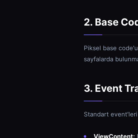
2. Base Co
Piksel base code'u
sayfalarda bulunmal
3. Event Tr
Standart event'leri 
ViewContent:
Ü