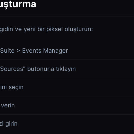
luşturma
idin ve yeni bir piksel oluşturun:
 Suite > Events Manager
Sources" butonuna tıklayın
ni seçin
 verin
i girin