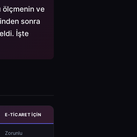
ı ölçmenin ve
rinden sonra
ldi. İşte
E-TICARET İÇIN
Zorunlu