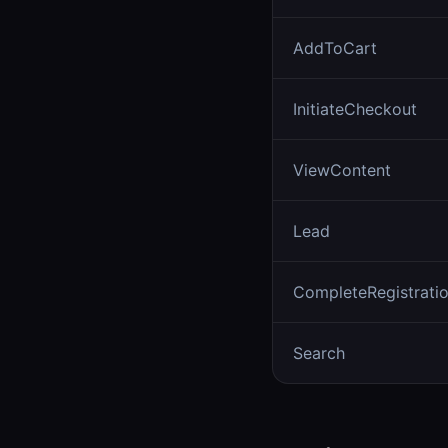
AddToCart
InitiateCheckout
ViewContent
Lead
CompleteRegistrati
Search