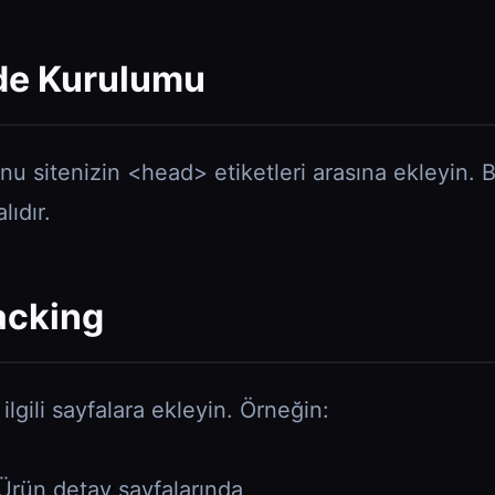
de Kurulumu
nu sitenizin <head> etiketleri arasına ekleyin.
ıdır.
acking
ilgili sayfalara ekleyin. Örneğin:
rün detay sayfalarında